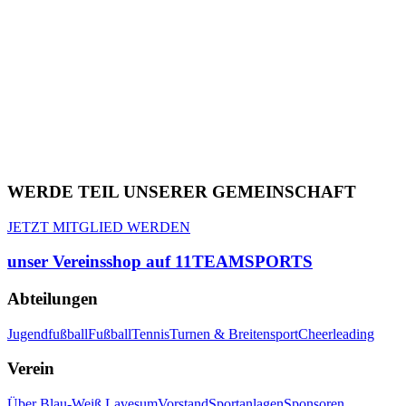
WERDE TEIL UNSERER GEMEINSCHAFT
JETZT MITGLIED WERDEN
unser Vereinsshop auf 11TEAMSPORTS
Abteilungen
Jugendfußball
Fußball
Tennis
Turnen & Breitensport
Cheerleading
Verein
Über Blau-Weiß Lavesum
Vorstand
Sportanlagen
Sponsoren