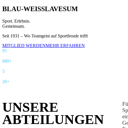
BLAU
-
WEISS
LAVESUM
Sport. Erlebnis.
Gemeinsam.
Seit 1931 – Wo Teamgeist auf Sportfreude trifft
MITGLIED WERDEN
MEHR ERFAHREN
95
Jahre Tradition
680+
Mitglieder
5
Sportarten
20+
Teams
UNSERE
Fü
Sp
ABTEILUNGEN
ei
Ge