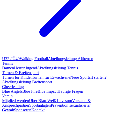
Ü32 / Ü40
Walking Football
Abteilungsleitung Altherren
Tennis
Damen
Herren
Jugend
Abteilungsleitung Tennis
Turnen & Breitensport
Turnen für Kinder
Turnen für Erwachsene
Neue Sportart starten?
Abteilungsleitung Breitensport
Cheerleading
Blue Angels
Blue Fire
Blue Impact
Häufige Fragen
Verein
Mitglied werden
Über Blau-Weiß Lavesum
Vorstand &
Ansprechpartner
Sportanlagen
Prävention sexualisierter
Gewalt
Sponsoren
Kontakt