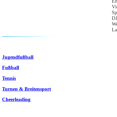
En
Vi
Sp
DJ
We
La
Jugendfußball
Fußball
Tennis
Turnen & Breitensport
Cheerleading