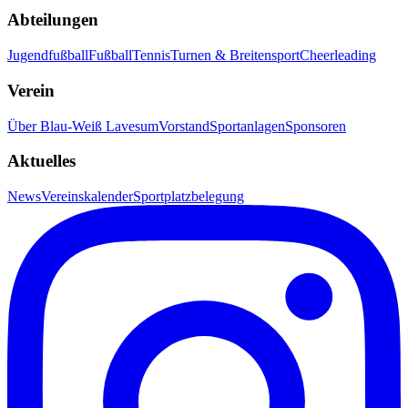
Abteilungen
Jugendfußball
Fußball
Tennis
Turnen & Breitensport
Cheerleading
Verein
Über Blau-Weiß Lavesum
Vorstand
Sportanlagen
Sponsoren
Aktuelles
News
Vereinskalender
Sportplatzbelegung