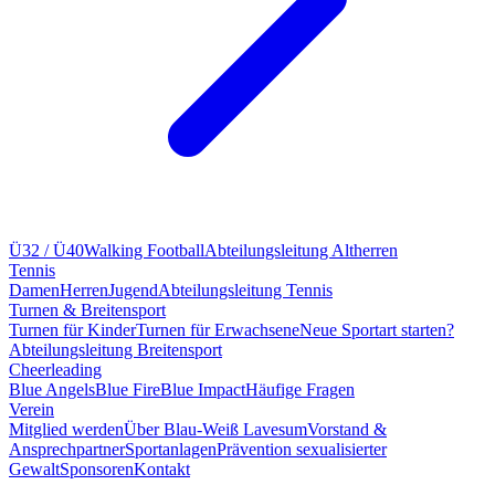
Ü32 / Ü40
Walking Football
Abteilungsleitung Altherren
Tennis
Damen
Herren
Jugend
Abteilungsleitung Tennis
Turnen & Breitensport
Turnen für Kinder
Turnen für Erwachsene
Neue Sportart starten?
Abteilungsleitung Breitensport
Cheerleading
Blue Angels
Blue Fire
Blue Impact
Häufige Fragen
Verein
Mitglied werden
Über Blau-Weiß Lavesum
Vorstand &
Ansprechpartner
Sportanlagen
Prävention sexualisierter
Gewalt
Sponsoren
Kontakt