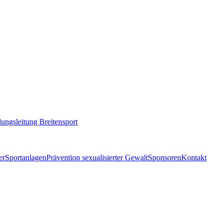
lungsleitung Breitensport
er
Sportanlagen
Prävention sexualisierter Gewalt
Sponsoren
Kontakt