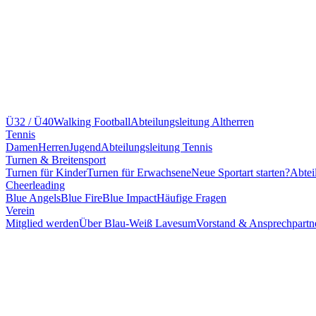
Ü32 / Ü40
Walking Football
Abteilungsleitung Altherren
Tennis
Damen
Herren
Jugend
Abteilungsleitung Tennis
Turnen & Breitensport
Turnen für Kinder
Turnen für Erwachsene
Neue Sportart starten?
Abtei
Cheerleading
Blue Angels
Blue Fire
Blue Impact
Häufige Fragen
Verein
Mitglied werden
Über Blau-Weiß Lavesum
Vorstand & Ansprechpartn