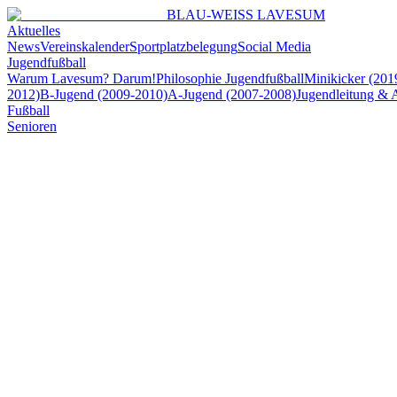
BLAU-WEISS LAVESUM
Aktuelles
News
Vereinskalender
Sportplatzbelegung
Social Media
Jugendfußball
Warum Lavesum? Darum!
Philosophie Jugendfußball
Minikicker (201
2012)
B-Jugend (2009-2010)
A-Jugend (2007-2008)
Jugendleitung & 
Fußball
Senioren