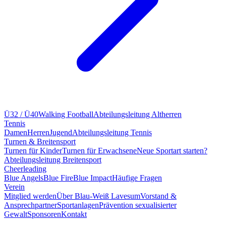
Ü32 / Ü40
Walking Football
Abteilungsleitung Altherren
Tennis
Damen
Herren
Jugend
Abteilungsleitung Tennis
Turnen & Breitensport
Turnen für Kinder
Turnen für Erwachsene
Neue Sportart starten?
Abteilungsleitung Breitensport
Cheerleading
Blue Angels
Blue Fire
Blue Impact
Häufige Fragen
Verein
Mitglied werden
Über Blau-Weiß Lavesum
Vorstand &
Ansprechpartner
Sportanlagen
Prävention sexualisierter
Gewalt
Sponsoren
Kontakt