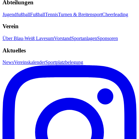
Abteilungen
Jugendfußball
Fußball
Tennis
Turnen & Breitensport
Cheerleading
Verein
Über Blau-Weiß Lavesum
Vorstand
Sportanlagen
Sponsoren
Aktuelles
News
Vereinskalender
Sportplatzbelegung