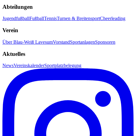
Abteilungen
Jugendfußball
Fußball
Tennis
Turnen & Breitensport
Cheerleading
Verein
Über Blau-Weiß Lavesum
Vorstand
Sportanlagen
Sponsoren
Aktuelles
News
Vereinskalender
Sportplatzbelegung