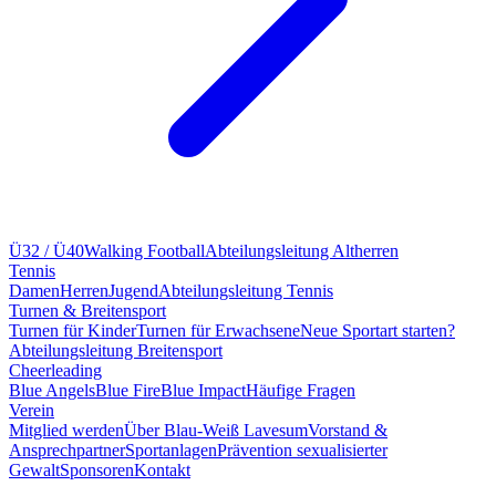
Ü32 / Ü40
Walking Football
Abteilungsleitung Altherren
Tennis
Damen
Herren
Jugend
Abteilungsleitung Tennis
Turnen & Breitensport
Turnen für Kinder
Turnen für Erwachsene
Neue Sportart starten?
Abteilungsleitung Breitensport
Cheerleading
Blue Angels
Blue Fire
Blue Impact
Häufige Fragen
Verein
Mitglied werden
Über Blau-Weiß Lavesum
Vorstand &
Ansprechpartner
Sportanlagen
Prävention sexualisierter
Gewalt
Sponsoren
Kontakt