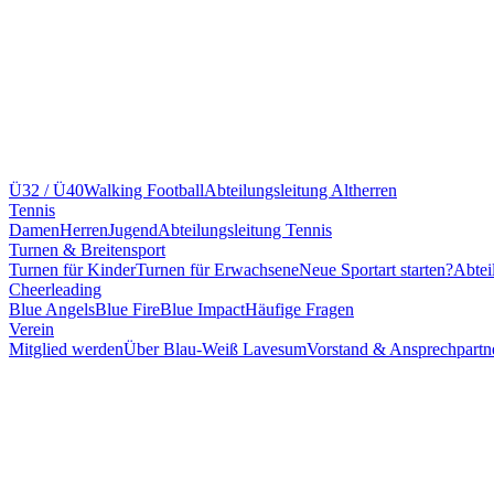
Ü32 / Ü40
Walking Football
Abteilungsleitung Altherren
Tennis
Damen
Herren
Jugend
Abteilungsleitung Tennis
Turnen & Breitensport
Turnen für Kinder
Turnen für Erwachsene
Neue Sportart starten?
Abtei
Cheerleading
Blue Angels
Blue Fire
Blue Impact
Häufige Fragen
Verein
Mitglied werden
Über Blau-Weiß Lavesum
Vorstand & Ansprechpartn