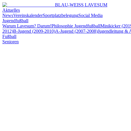
BLAU-WEISS LAVESUM
Aktuelles
News
Vereinskalender
Sportplatzbelegung
Social Media
Jugendfußball
Warum Lavesum? Darum!
Philosophie Jugendfußball
Minikicker (201
2012)
B-Jugend (2009-2010)
A-Jugend (2007-2008)
Jugendleitung & 
Fußball
Senioren