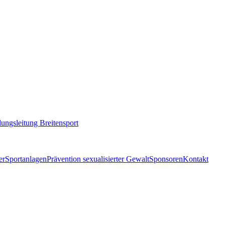
lungsleitung Breitensport
er
Sportanlagen
Prävention sexualisierter Gewalt
Sponsoren
Kontakt