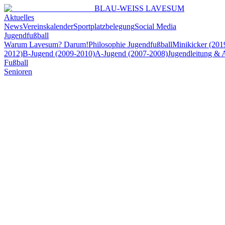
BLAU-WEISS LAVESUM
Aktuelles
News
Vereinskalender
Sportplatzbelegung
Social Media
Jugendfußball
Warum Lavesum? Darum!
Philosophie Jugendfußball
Minikicker (201
2012)
B-Jugend (2009-2010)
A-Jugend (2007-2008)
Jugendleitung & 
Fußball
Senioren