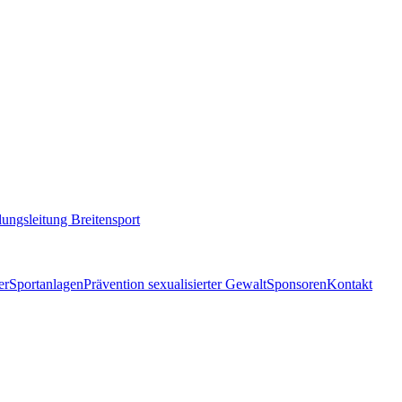
lungsleitung Breitensport
er
Sportanlagen
Prävention sexualisierter Gewalt
Sponsoren
Kontakt