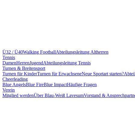
Ü32 / Ü40
Walking Football
Abteilungsleitung Altherren
Tennis
Damen
Herren
Jugend
Abteilungsleitung Tennis
Turnen & Breitensport
Turnen für Kinder
Turnen für Erwachsene
Neue Sportart starten?
Abtei
Cheerleading
Blue Angels
Blue Fire
Blue Impact
Häufige Fragen
Verein
Mitglied werden
Über Blau-Weiß Lavesum
Vorstand & Ansprechpartn