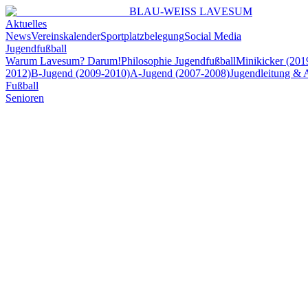
BLAU-WEISS LAVESUM
Aktuelles
News
Vereinskalender
Sportplatzbelegung
Social Media
Jugendfußball
Warum Lavesum? Darum!
Philosophie Jugendfußball
Minikicker (201
2012)
B-Jugend (2009-2010)
A-Jugend (2007-2008)
Jugendleitung & 
Fußball
Senioren