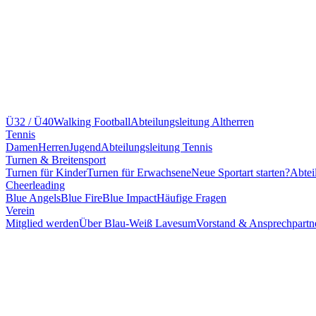
Ü32 / Ü40
Walking Football
Abteilungsleitung Altherren
Tennis
Damen
Herren
Jugend
Abteilungsleitung Tennis
Turnen & Breitensport
Turnen für Kinder
Turnen für Erwachsene
Neue Sportart starten?
Abtei
Cheerleading
Blue Angels
Blue Fire
Blue Impact
Häufige Fragen
Verein
Mitglied werden
Über Blau-Weiß Lavesum
Vorstand & Ansprechpartn