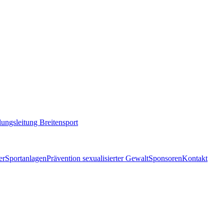
lungsleitung Breitensport
er
Sportanlagen
Prävention sexualisierter Gewalt
Sponsoren
Kontakt