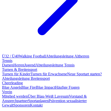
Ü32 / Ü40
Walking Football
Abteilungsleitung Altherren
Tennis
Damen
Herren
Jugend
Abteilungsleitung Tennis
Turnen & Breitensport
Turnen für Kinder
Turnen für Erwachsene
Neue Sportart starten?
Abteilungsleitung Breitensport
Cheerleading
Blue Angels
Blue Fire
Blue Impact
Häufige Fragen
Verein
Mitglied werden
Über Blau-Weiß Lavesum
Vorstand &
Ansprechpartner
Sportanlagen
Prävention sexualisierter
Gewalt
Sponsoren
Kontakt