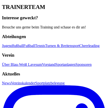
TRAINER
TEAM
Interesse geweckt?
Besuche uns gerne beim Training und schaue es dir an!
Abteilungen
Jugendfußball
Fußball
Tennis
Turnen & Breitensport
Cheerleading
Verein
Über Blau-Weiß Lavesum
Vorstand
Sportanlagen
Sponsoren
Aktuelles
News
Vereinskalender
Sportplatzbelegung