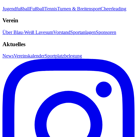
Jugendfußball
Fußball
Tennis
Turnen & Breitensport
Cheerleading
Verein
Über Blau-Weiß Lavesum
Vorstand
Sportanlagen
Sponsoren
Aktuelles
News
Vereinskalender
Sportplatzbelegung