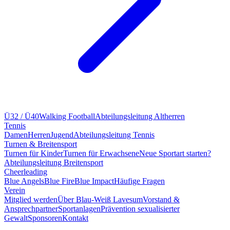
Ü32 / Ü40
Walking Football
Abteilungsleitung Altherren
Tennis
Damen
Herren
Jugend
Abteilungsleitung Tennis
Turnen & Breitensport
Turnen für Kinder
Turnen für Erwachsene
Neue Sportart starten?
Abteilungsleitung Breitensport
Cheerleading
Blue Angels
Blue Fire
Blue Impact
Häufige Fragen
Verein
Mitglied werden
Über Blau-Weiß Lavesum
Vorstand &
Ansprechpartner
Sportanlagen
Prävention sexualisierter
Gewalt
Sponsoren
Kontakt