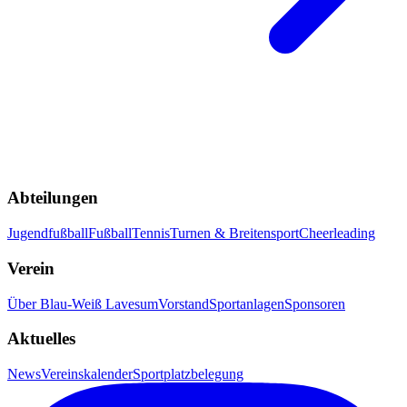
Abteilungen
Jugendfußball
Fußball
Tennis
Turnen & Breitensport
Cheerleading
Verein
Über Blau-Weiß Lavesum
Vorstand
Sportanlagen
Sponsoren
Aktuelles
News
Vereinskalender
Sportplatzbelegung