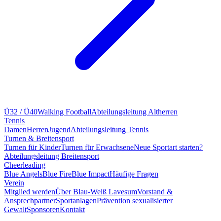
Ü32 / Ü40
Walking Football
Abteilungsleitung Altherren
Tennis
Damen
Herren
Jugend
Abteilungsleitung Tennis
Turnen & Breitensport
Turnen für Kinder
Turnen für Erwachsene
Neue Sportart starten?
Abteilungsleitung Breitensport
Cheerleading
Blue Angels
Blue Fire
Blue Impact
Häufige Fragen
Verein
Mitglied werden
Über Blau-Weiß Lavesum
Vorstand &
Ansprechpartner
Sportanlagen
Prävention sexualisierter
Gewalt
Sponsoren
Kontakt